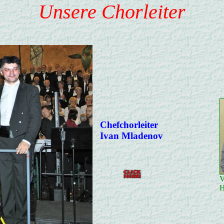
Unsere Chorleiter
Chefchorleiter
Ivan Mladenov
V
H